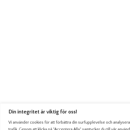
Din integritet är viktig för oss!
Vi använder cookies för att förbättra din surfupplevelse och analysera
trafik. Genom att klicka på "Acceptera Alla" samtycker du till vår använ