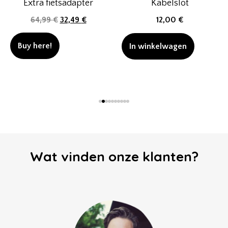
Extra fietsadapter
Kabelslot
64,99
€
32,49
€
12,00
€
Buy here!
In winkelwagen
Wat vinden onze klanten?